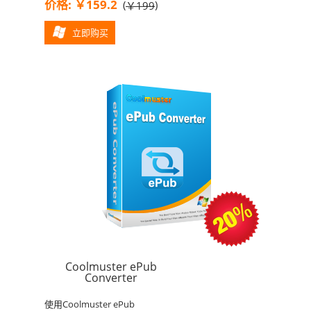
价格: ￥159.2
(
)
￥199
立即购买
Coolmuster ePub
Converter
使用Coolmuster ePub