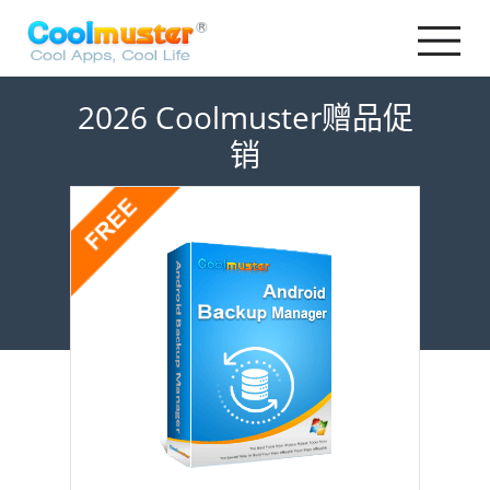
2026 Coolmuster赠品促
销
Coolmuster Android Backup Manager