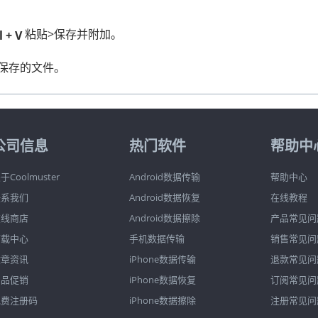
粘贴>保存并附加。
l + V
out.com 提醒邮件，标题为
，告知到期和续期。
“续期通知”
已保存的文件。
消，根据我们的
退款政策
，这笔费用将自动扣款且不可退还。
公司信息
热门软件
帮助中
于Coolmuster
Android数据传输
帮助中心
用我们这里
的退款指南提交退款申请。我们会迅速审核您的申请
联系我们
Android数据恢复
在线教程
在线商店
Android数据擦除
产品常见问
下载中心
手机数据传输
销售常见问
文章资讯
iPhone数据传输
退款常见问
赠品促销
iPhone数据恢复
订阅常见问
免费注册码
iPhone数据擦除
注册常见问