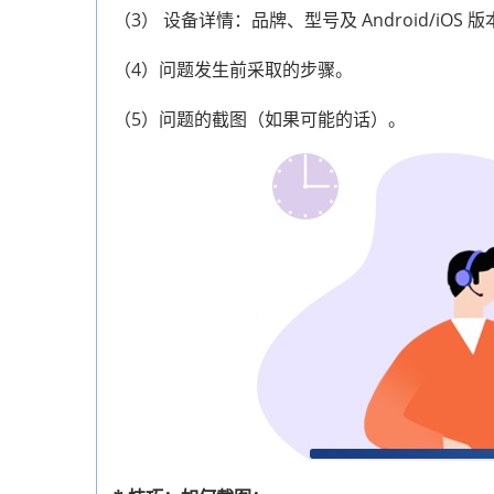
退款从不超过20天。
（3） 设备详情：品牌、型号及 Android/iOS 
- iPhone WhatsApp 恢复
- 数据恢复
（3）20天后仍然失踪？
（4）问题发生前采取的步骤。
立即联系我们：
（
擦除产品
support@coolmuster.com
（5）问题的截图（如果可能的话）。
- Android 擦除
重要说明：
- iOS 擦除
（1）您的退款可能出现在与原始消费不同的信
- 数据擦除
（2）如果没有看到信用记录，先联系你的银行
申请退款：
（1） 检查：确保您的申请符合我们的
退款政策
（2）电子邮件：联系客服，
support@coolmus
（3） 包括：提供您的订单编号、付款邮箱或订
我们将在1个工作日内回复。提供完整信息有助