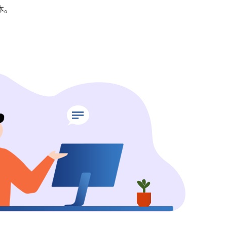
版本。
请附上您的订单号以便更快获得帮助。）
用卡账单上。
或支付服务商——他们能最好地跟踪。
。
。
ter.com
单收据（优先提供收据），并说明您为何需要退款。
于我们更快处理您的退款。