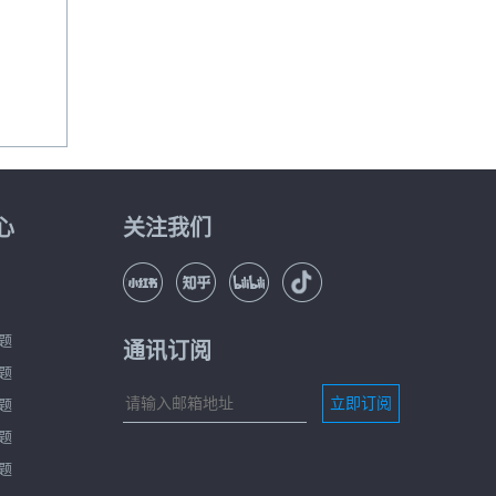
心
关注我们
。
题
通讯订阅
题
立即订阅
题
题
题