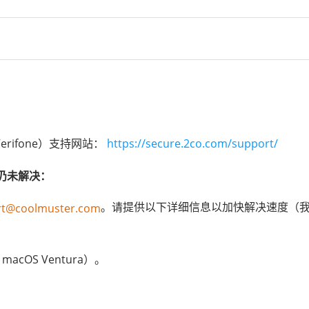
请联系客服：
。
support@coolmuster.com
于您的付款方式。通常，你会在3到7个工作日内看到退款。
：
因工具具有即时性）
re.2co.com/myaccount/
。
erifone）支持网站：
com 邮件，标题为“
https://secure.2co.com/support/
您的订单在 www.coolmuster.com/：产品及
题仍未解决：
。请提供以下详细信息以加快解决速度（
rt@coolmuster.com
公司）正在处理。
acOS Ventura）。