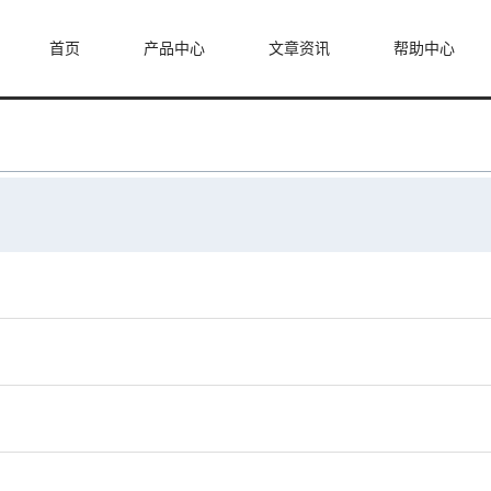
首页
产品中心
文章资讯
帮助中心
，并将他们的满意置于首位。为此，我们不断努力提升软件和服务，
uster的
退款政策
详情。
统在购买后会自动激活授权，我们强烈建议先试用免费试用版（
否符合你的需求再购买。
品类型和许可：