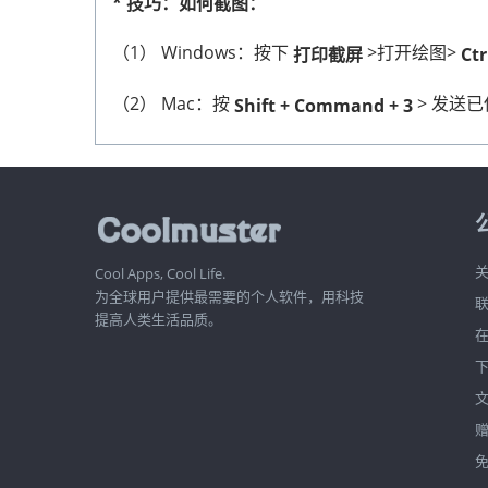
* 技巧：如何截图：
（1） Windows：按下
>打开绘图>
打印截屏
Ctr
- 续约前7天：您将收到一封 no-reply@2check
（2） Mac：按
> 发送
Shift + Command + 3
（2）避免续期费用：
您必须手动
取消订阅
，才能续订。如果您未取
（3）退款例外：
关
Cool Apps, Cool Life.
如果您认为您的情况符合我们的退款政策，请
使
为全球用户提供最需要的个人软件，用科技
提高人类生活品质。