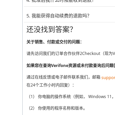
4. 批准后我什么时候能收到退款？
需要退款吗？如果您符合我们的
退款政策
条件，
（1） 1年或终身许可：30天退款保证
我们会立即处理已批准的退款，但具体时间取决
5. 我能获得自动续费的退款吗？
（2）月度许可：7天退款保证
如何查询退款状态：
还没找到答案？
自动续期通常不可退还，但你需要了解以下信息
（3）数据恢复与数据擦除产品：7天退款保证（
- 批准后3天访问我们的支付门户：
https://secu
（1）管理您的订阅：
关于销售、付款或交付的问题：
7天保修涵盖的产品：
没收到退款？原因如下：
请先访问我们的订单合作伙伴2Checkout（现为V
购买后：您将收到一封 support@2checkout.
-
恢复产品
（1） 10个工作日后检查：
”，并附有订阅管理说明。
息
如果您在查询Verifone资源或未付款查询后问
- Lab.Fone for Android
如果您的退款尚未显示，通常是因为：
- Android 短信+联系人恢复
通过在线反馈或电子邮件联系我们，邮箱
suppo
- Android WhatsApp 恢复
- 你的银行/支付服务商（比如PayPal或信用卡
在24个工作小时内回复）：
- iPhone 数据恢复
- 节假日或周末导致交易延迟。
（1） 你电脑的操作系统（例如， Windows 11，m
- iPhone 短信 + 联系人恢复
- iCloud 备份恢复
（2）等待最长20天：
（2） 你使用的程序名称和版本。
- iPhone 备份提取器