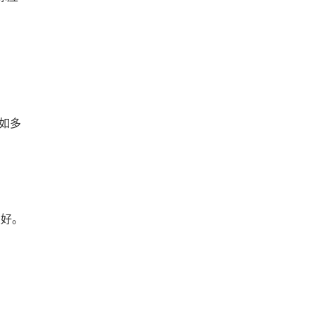
如多
良好。