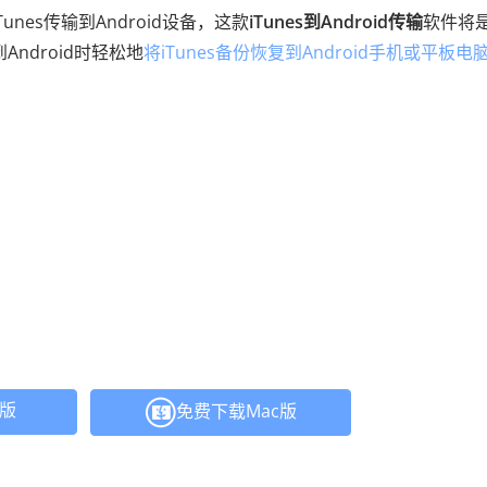
nes传输到Android设备，这款
iTunes到Android传输
软件将
ndroid时轻松地
将iTunes备份恢复到Android手机或平板电
C版
免费下载Mac版