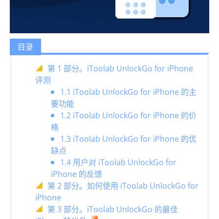
目录
第 1 部分。iToolab UnlockGo for iPhone
评测
1.1 iToolab UnlockGo for iPhone 的主
要功能
1.2 iToolab UnlockGo for iPhone 的价
格
1.3 iToolab UnlockGo for iPhone 的优
缺点
1.4 用户对 iToolab UnlockGo for
iPhone 的反馈
第 2 部分。如何使用 iToolab UnlockGo for
iPhone
第 3 部分。iToolab UnlockGo 的最佳