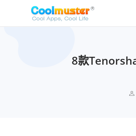
8款Tenor