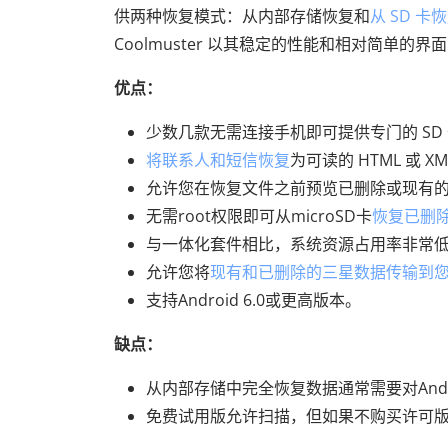
供两种恢复模式：从内部存储恢复和
从 SD 卡
Coolmuster 以其稳定的性能和相对简单的界
优点：
少数几款无需连接手机即可提供专门的 SD
将联系人和短信恢复
为可读的 HTML 或 
允许您在恢复文件之前预览已删除或现有
无需root权限即可从microSD卡
恢复已删
与一体化套件相比，系统资源占用率非常
允许您将
现有和已删除的三星数据传输到
支持Android 6.0或更高版本。
缺点：
从内部存储中完全恢复数据通常需要对Andro
免费试用版允许扫描，但如果不购买许可