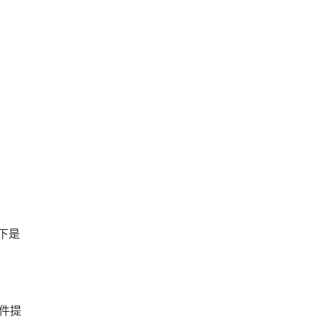
以下是
件提