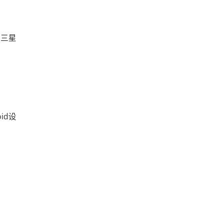
的三星
id设