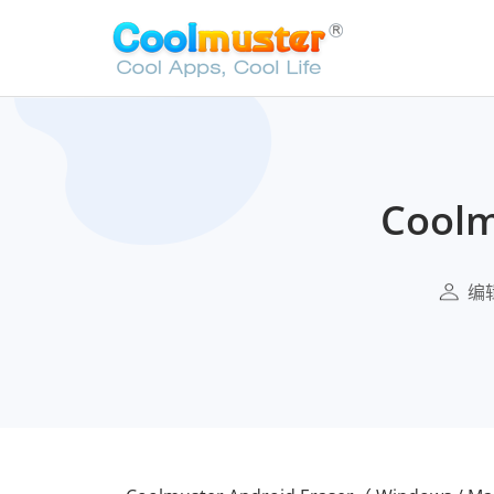
Coolm
编