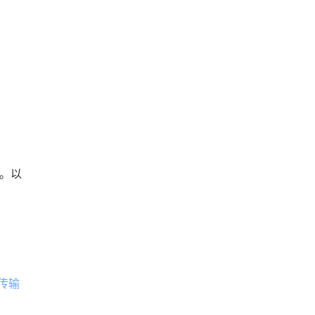
忧。以
传输