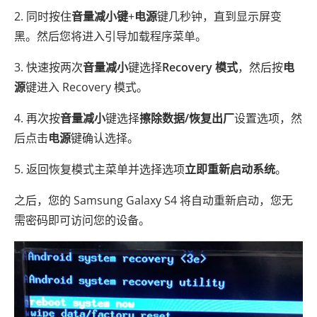
2. 同时按住
音量减小键
+
电源
键几秒钟，直到显示屏变
黑。然后您将进入引导加载程序菜单。
3. 快速按两次
音量减小
键选择
Recovery 模式
，然后按
电
源
键进入 Recovery 模式。
4. 再次按
音量减小
键选择
擦除数据/恢复出厂
设置选项，然
后点击
电源
键确认选择。
5. 返回恢复模式主菜单并选择选项
立即重新启动系统
。
之后，您的 Samsung Galaxy S4 将自动重新启动，您无
需密码即可访问您的设备。