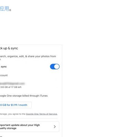
册应用
。