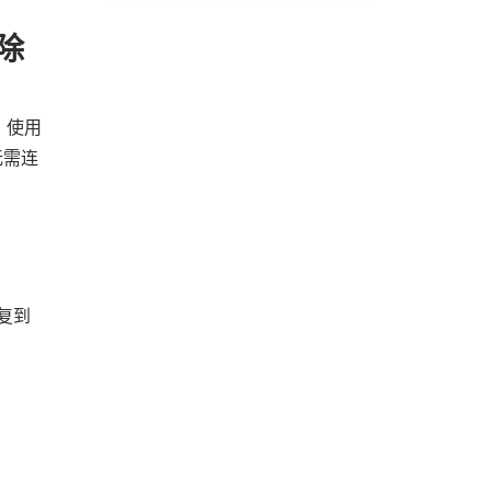
除
。使用
无需连
复到