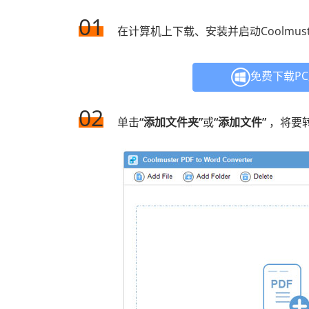
01
在计算机上下载、安装并启动Coolmuster 
免费下载P
02
单击
“添加文件夹”
或
“添加文件”
，将要转