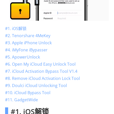
#1. iOS解锁
#2. Tenorshare 4MeKey
#3. Apple iPhone Unlock
#4. iMyFone iBypasser
#5. ApowerUnlock
#6. Open My iCloud Easy Unlock Tool
#7. iCloud Activation Bypass Tool V1.4
#8. Remove iCloud Activation Lock Tool
#9. Doulci iCloud Unlocking Tool
#10. iCloud Bypass Tool
#11. GadgetWide
#1. iOS解锁