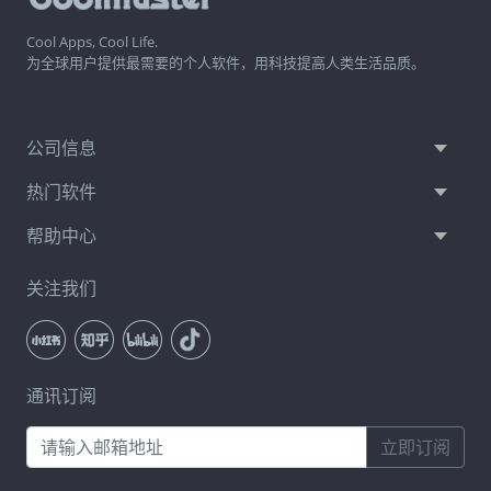
Cool Apps, Cool Life.
为全球用户提供最需要的个人软件，用科技提高人类生活品质。
公司信息
热门软件
帮助中心
关注我们
通讯订阅
立即订阅