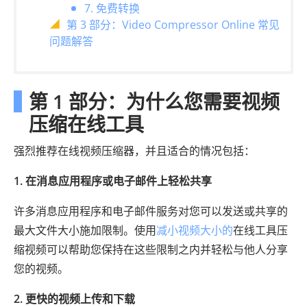
7. 免费转换
第 3 部分：Video Compressor Online 常见
问题解答
第 1 部分：为什么您需要视频
压缩在线工具
强烈推荐在线视频压缩器，并且适合的情况包括：
1. 在消息应用程序或电子邮件上轻松共享
许多消息应用程序和电子邮件服务对您可以发送或共享的
最大文件大小施加限制。使用
减小视频大小的
在线工具压
缩视频可以帮助您保持在这些限制之内并轻松与他人分享
您的视频。
2. 更快的视频上传和下载