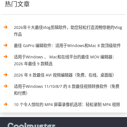
热门文章
2026年十大最佳Vlog剪辑软件，助您轻松打造流畅惊艳的Vlog
作品
最佳 GoPro 编辑软件：适用于Windows和Mac 8 款顶级软件
适用于Windows 、 Mac和在线平台的最佳 MOV 编辑器：
2026 年最佳 9 款精选
2026 年 8 款最佳 AVI 视频编辑器（免费、在线、桌面版）
适用于Windows 11/10/8/7 的 8 款最佳视频转换软件（免费
和付费）
10 个令人惊叹的 MP4 屏幕录像机选项：轻松录制 MP4 视频