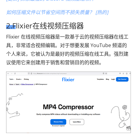
如何压缩文件以节省空间而不损失质量？ [热的]
2.Flixier在线视频压缩器
Flixier 在线视频压缩器是一款基于云的视频压缩器在线工
具，非常适合视频编辑。对于想要发展 YouTube 频道的
个人来说，它被认为是最好的视频压缩在线工具。强烈建
议使用它来创建用于销售和营销目的的视频。