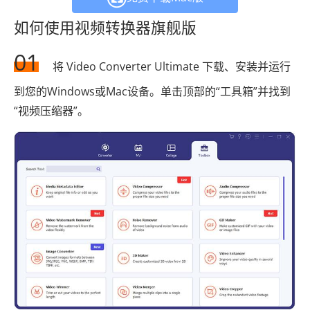
如何使用视频转换器旗舰版
01
将 Video Converter Ultimate 下载、安装并运行
到您的Windows或Mac设备。单击顶部的“工具箱”并找到
“视频压缩器”。