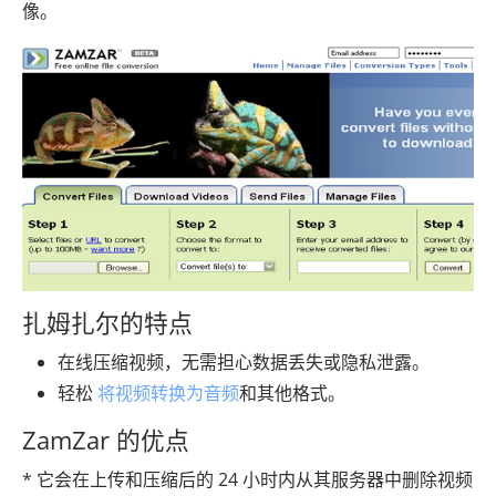
像。
扎姆扎尔的特点
在线压缩视频，无需担心数据丢失或隐私泄露。
轻松
将视频转换为音频
和其他格式。
ZamZar 的优点
* 它会在上传和压缩后的 24 小时内从其服务器中删除视频