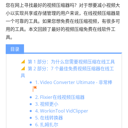
您在网上寻找最好的视频压缩器吗？对于想要减小视频大
小以实现共享或存储管理的用户来说，在线视频压缩器是
一个可靠的工具。如果您想免费在线压缩视频，有很多可
用的工具。本文回顾了最好的视频压缩免费在线软件工
具。
目录
第 1 部分：为什么您需要视频压缩在线工具
第 2 部分：7 个最佳免费视频压缩器在线工
具
1. Video Converter Ultimate - 非常棒
2. Flixier在线视频压缩器
3. 视频更小
4. WorkinTool VidClipper
5. 在线转换器
6. 扎姆扎尔