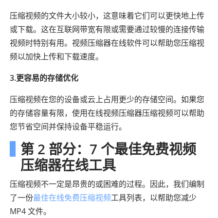
压缩视频的文件大小较小，这意味着它们可以更快地上传
或下载。这在互联网带宽有限或需要通过较慢的连接传输
视频时特别有用。视频压缩器在线软件可以帮助您压缩视
频以加快上传和下载速度。
3.更容易的存储优化
压缩视频在您的设备或云上占用更少的存储空间。如果您
的存储容量有限，使用在线视频压缩器压缩视频可以帮助
您节省空间并保持设备平稳运行。
第 2 部分：7 个最佳免费视频
压缩器在线工具
压缩视频不一定是昂贵的或困难的过程。因此，我们编制
了一份
最佳在线免费压缩视频
工具列表，以帮助您减少
MP4 文件。