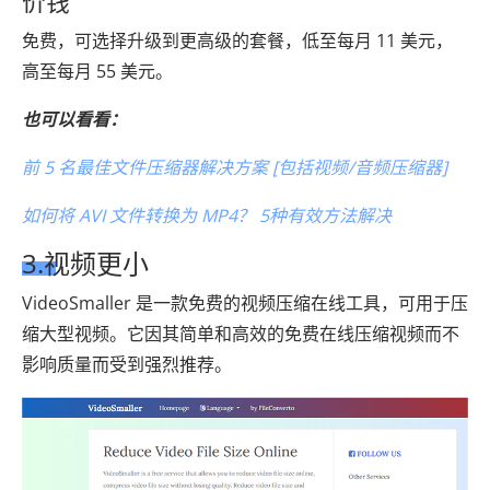
价钱
免费，可选择升级到更高级的套餐，低至每月 11 美元，
高至每月 55 美元。
也可以看看：
前 5 名最佳文件压缩器解决方案 [包括视频/音频压缩器]
如何将 AVI 文件转换为 MP4？ 5种有效方法解决
3.视频更小
VideoSmaller 是一款免费的视频压缩在线工具，可用于压
缩大型视频。它因其简单和高效的免费在线压缩视频而不
影响质量而受到强烈推荐。