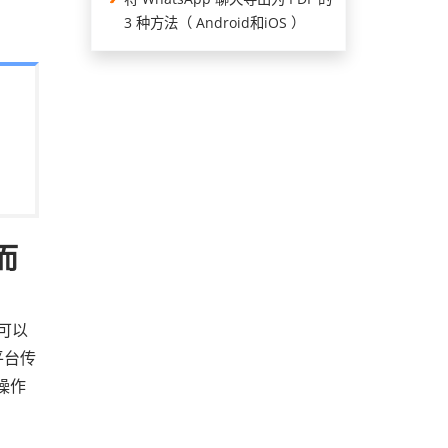
3 种方法（ Android和iOS ）
而
您可以
平台传
操作