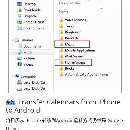
#6. Transfer Calendars from iPhone
to Android
将日历从 iPhone 转移到Android最佳方式仍然是 Google
Drive。