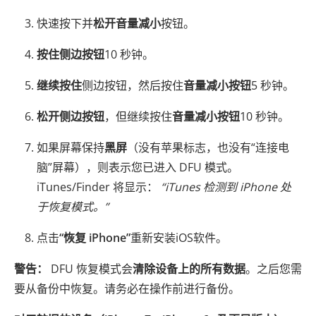
快速按下并
松开
音量减小
按钮。
按住
侧边按钮
10 秒钟。
继续按住
侧边按钮，然后按住
音量减小按钮
5 秒钟。
松开侧边按钮
，但继续按住
音量减小按钮
10 秒钟。
如果屏幕保持
黑屏
（没有苹果标志，也没有“连接电
脑”屏幕），则表示您已进入 DFU 模式。
iTunes/Finder 将显示：
“iTunes 检测到 iPhone 处
于恢复模式。”
点击
“恢复 iPhone”
重新安装iOS软件。
警告：
DFU 恢复模式会
清除设备上的所有数据
。之后您需
要从备份中恢复。请务必在操作前进行备份。