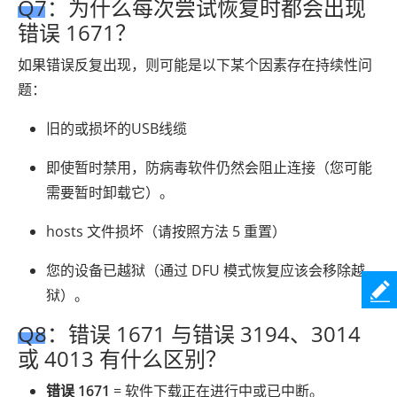
Q7：为什么每次尝试恢复时都会出现
错误 1671？
如果错误反复出现，则可能是以下某个因素存在持续性问
题：
旧的或损坏的USB线缆
即使暂时禁用，防病毒软件仍然会阻止连接（您可能
需要暂时卸载它）。
hosts 文件损坏（请按照方法 5 重置）
您的设备已越狱（通过 DFU 模式恢复应该会移除越
狱）。
Q8：错误 1671 与错误 3194、3014
或 4013 有什么区别？
错误 1671
= 软件下载正在进行中或已中断。