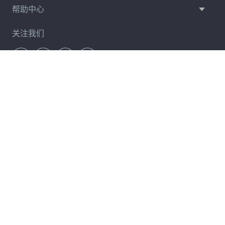
帮助中心
关注我们
通讯订阅
立即订阅
服务条款
隐私政策
许可协议
卸载
Copyright © 2026 Coolmuster. All Rights Reserved.