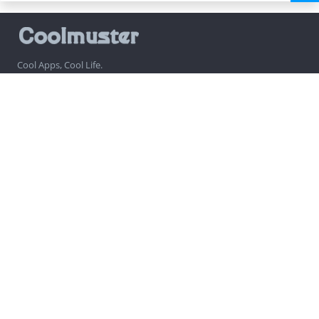
Cool Apps, Cool Life.
为全球用户提供最需要的个人软件，用科技提高人类生活品质。
公司信息
热门软件
帮助中心
关注我们
通讯订阅