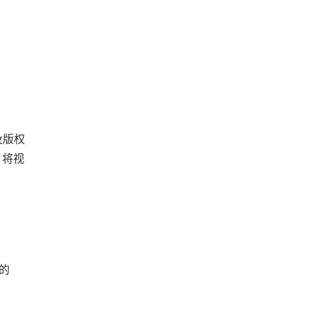
及版权
 将视
上的